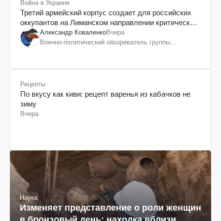
Война в Украине
Третий армейский корпус создает для российских
оккупантов на Лиманском направлении критический
дискомфорт: как это удалось
Александр Коваленко
Вчера
Военно-политический обозреватель группы
"Информационное сопротивление"
Рецепты
По вкусу как киви: рецепт варенья из кабачков не
зиму
Вчера
Наука
Изменяет представление о роли женщин
в бронзовый день: находка вблизи