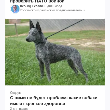
проверить НАТО войной
Леонид Невзлин
2 дня назад
Российско-израильский предприниматель и
общественный деятель, бывший вице-президент
"ЮКОСа"
Социум
С ними не будет проблем: какие собаки
имеют крепкое здоровье
2 дня назад