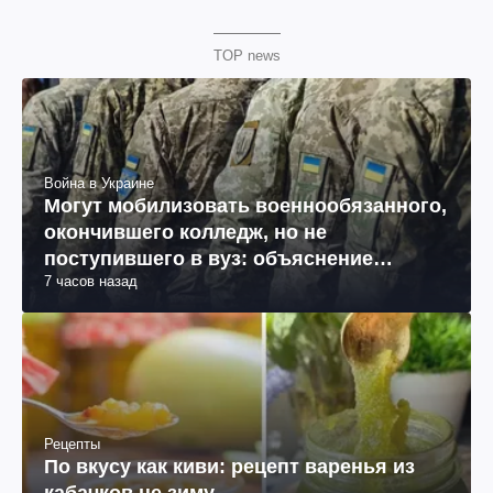
TOP news
Война в Украине
Могут мобилизовать военнообязанного,
окончившего колледж, но не
поступившего в вуз: объяснение
7 часов назад
юриста
Рецепты
По вкусу как киви: рецепт варенья из