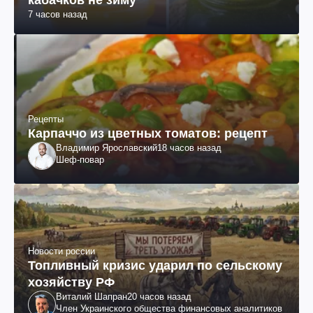
кабачков не зиму
7 часов назад
Рецепты
Карпаччо из цветных томатов: рецепт
Владимир Ярославский
18 часов назад
Шеф-повар
Новости россии
Топливный кризис ударил по сельскому
хозяйству РФ
Виталий Шапран
20 часов назад
Член Украинского общества финансовых аналитиков