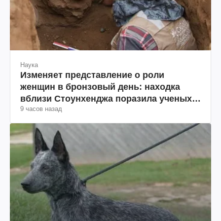
Наука
Изменяет представление о роли
женщин в бронзовый день: находка
вблизи Стоунхенджа поразила ученых
9 часов назад
(фото)