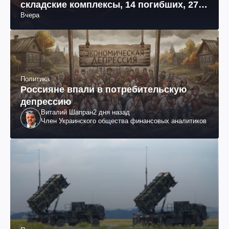
складские комплексы, 14 погибших, 27
Вчера
раненых (фото, видео)
Политика
Россияне впали в потребительскую
депрессию
Виталий Шапран
2 дня назад
Член Украинского общества финансовых аналитиков