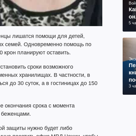
Вой
Ка
он
5 ч
енцы лишатся помощи для детей,
ых семей. Одновременно помощь по
0 крон планируют оставить.
Эко
Пе
установить сроки возможного
кн
енных хранилищах. В частности, в
по
ся до 30 суток, а в гостиницах до 150
3 ч
 окончания срока с момента
 беженцами.
ой защиты нужно будет либо