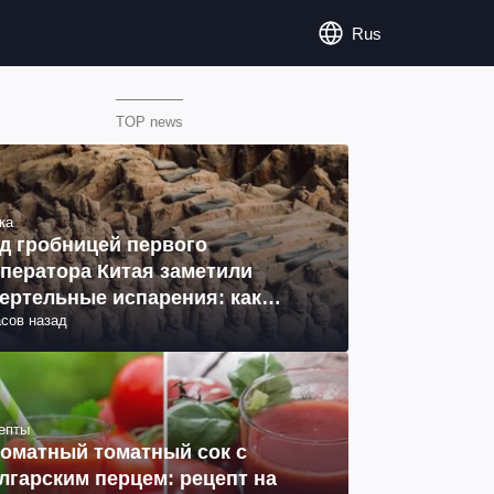
Rus
TOP news
ка
д гробницей первого
ператора Китая заметили
ертельные испарения: как
асов назад
разовались (фото)
епты
оматный томатный сок с
лгарским перцем: рецепт на