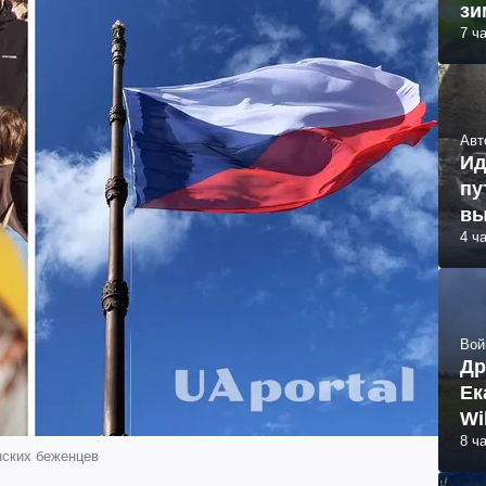
зи
7 ч
Авт
Ид
пу
вы
4 ч
Вой
Др
Ек
Wi
8 ч
нских беженцев