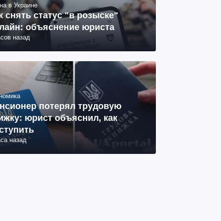
на в Украине
к снять статус "в розыске"
лайн: объяснение юриста
асов назад
номика
нсионер потерял трудовую
ижку: юрист объяснил, как
ступить
аса назад