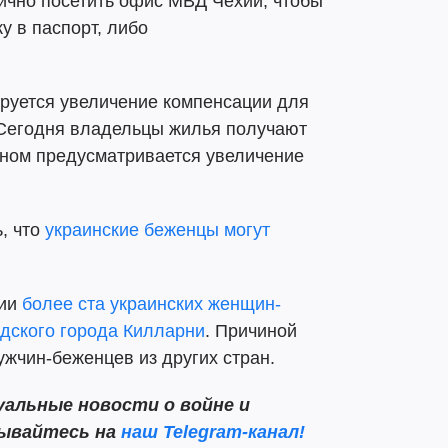
лично посетить офис МВД Чехии, чтобы
у в паспорт, либо
ируется увеличение компенсации для
Сегодня владельцы жилья получают
оном предусматривается увеличение
, что
украинские беженцы могут
нии
более ста украинских женщин-
ндского города Килларни
. Причиной
ужчин-беженцев из других стран.
альные новости о войне и
сывайтесь на
наш Telegram-канал!