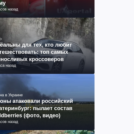
му
асов назад
о
еальны для тех, кто любит
тешествовать: топ самых
носливых кроссоверов
аса назад
на в Украине
оны атаковали российский
атеринбург: пылает состав
ldberries (фото, видео)
асов назад