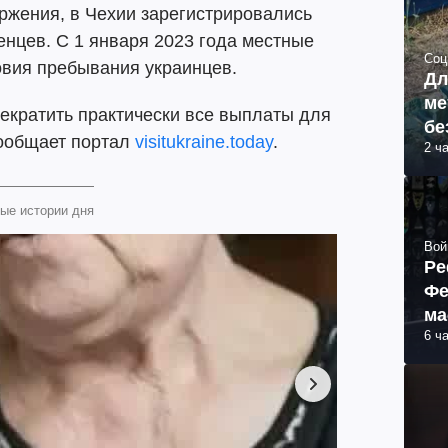
ржения, в Чехии зарегистрировались
енцев. С 1 января 2023 года местные
Соц
овия пребывания украинцев.
Дл
ме
рекратить практически все выплаты для
бе
сообщает портал
visitukraine.today
.
2 ч
ые истории дня
Вой
Ре
Фе
ма
6 ч
пр