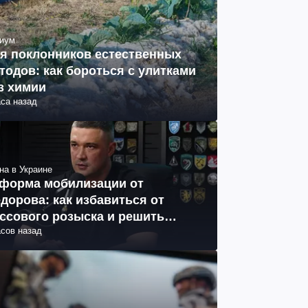
иум
я поклонников естественных
тодов: как бороться с улитками
з химии
аса назад
на в Украине
форма мобилизации от
дорова: как избавиться от
ссового розыска и решить
асов назад
облему СОЧ