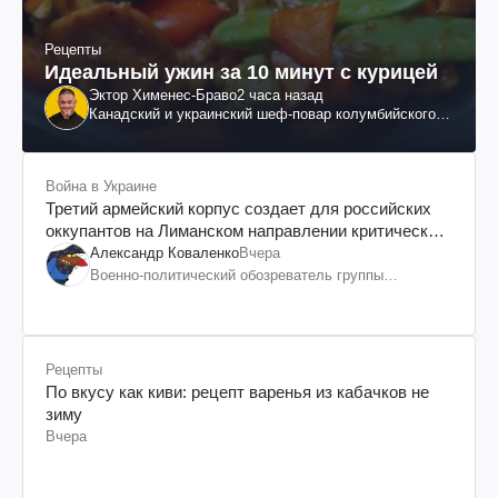
Рецепты
Идеальный ужин за 10 минут с курицей
Эктор Хименес-Браво
2 часа назад
Канадский и украинский шеф-повар колумбийского
происхождения, бизнесмен, телеведущий
Война в Украине
Третий армейский корпус создает для российских
оккупантов на Лиманском направлении критический
дискомфорт: как это удалось
Александр Коваленко
Вчера
Военно-политический обозреватель группы
"Информационное сопротивление"
Рецепты
По вкусу как киви: рецепт варенья из кабачков не
зиму
Вчера