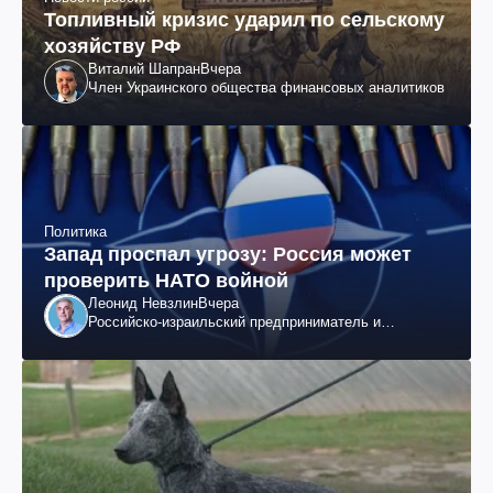
Топливный кризис ударил по сельскому
хозяйству РФ
Виталий Шапран
Вчера
Член Украинского общества финансовых аналитиков
Политика
Запад проспал угрозу: Россия может
проверить НАТО войной
Леонид Невзлин
Вчера
Российско-израильский предприниматель и
общественный деятель, бывший вице-президент
"ЮКОСа"