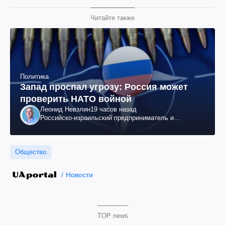
Читайте также
Политика
Запад проспал угрозу: Россия может
проверить НАТО войной
Леонид Невзлин
19 часов назад
Российско-израильский предприниматель и
общественный деятель, бывший вице-президент
"ЮКОСа"
Общество
Новости
TOP news