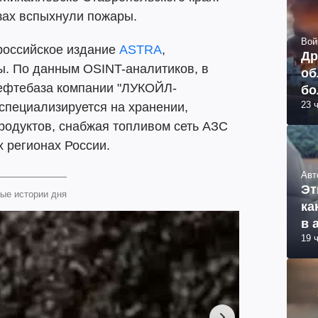
зах вспыхнули пожары.
Вой
российское издание
ASTRA
,
Др
ы. По данным OSINT-аналитиков, в
об
ефтебаза компании "ЛУКОЙЛ-
бо
23 
ви
специализируется на хранении,
родуктов, снабжая топливом сеть АЗС
 регионах России.
Авт
Эт
ые истории дня
ка
в 
19 