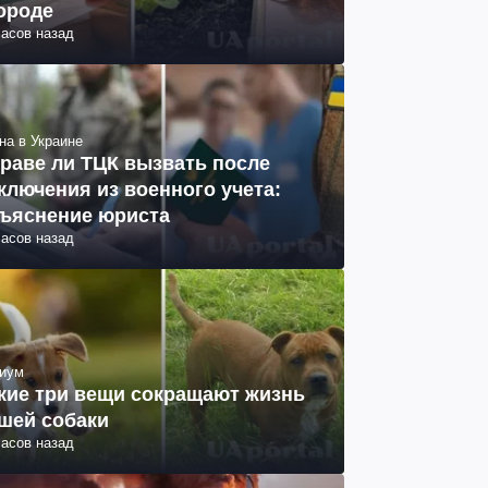
ороде
часов назад
на в Украине
раве ли ТЦК вызвать после
ключения из военного учета:
ъяснение юриста
часов назад
иум
кие три вещи сокращают жизнь
шей собаки
часов назад