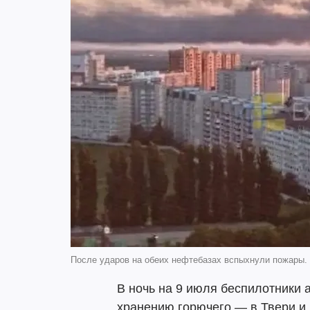
После ударов на обеих нефтебазах вспыхнули пожары. 
В ночь на 9 июля беспилотники 
хранению горючего — в Твери и