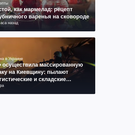
епты
стой, как мармелад: рецепт
убничного варенья на сковороде
часа назад
на в Украине
 осуществила массированную
аку на Киевщину: пылают
гистические и складские
ра
мплексы, 14 погибших, 27
неных (фото, видео)