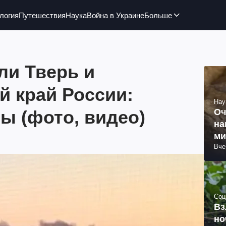
логия
Путешествия
Наука
Война в Украине
Больше
ли Тверь и
й край России:
Нау
ы (фото, видео)
Оч
на
ми
Вче
Соц
Вз
но