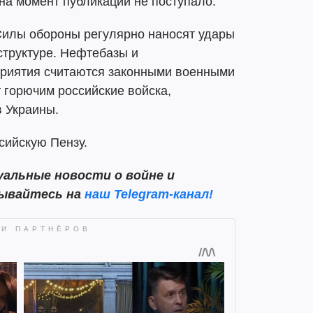
на момент публикации не поступало.
 Силы обороны регулярно наносят удары
структуре. Нефтебазы и
иятия считаются законными военными
 горючим российские войска,
в Украины.
сийскую Пензу.
альные новости о войне и
сывайтесь на
наш Telegram-канал!