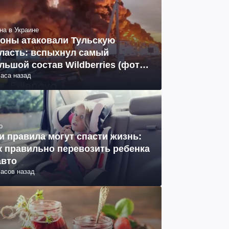
на в Украине
оны атаковали Тульскую
ласть: вспыхнул самый
льшой состав Wildberries (фото,
часа назад
део)
о
и правила могут спасти жизнь:
к правильно перевозить ребенка
авто
часов назад