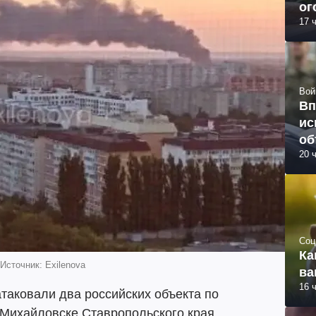
ог
17 
Вой
Вп
ис
об
20 
Соц
Ка
Источник: Exilenova
ва
16 
атаковали два российских объекта по
 Михайловске Ставропольского края.