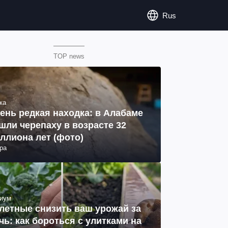
Rus
TOP news
ка
ень редкая находка: в Алабаме
шли черепаху в возрасте 32
ллиона лет (фото)
ра
иум
летные снизить ваш урожай за
чь: как бороться с улитками на