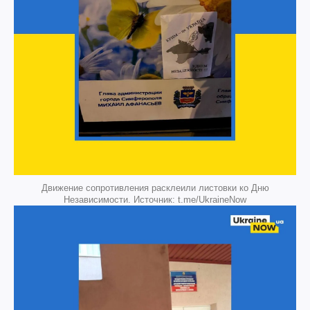
Движение сопротивления расклеили листовки ко Дню
Независимости. Источник: t.me/UkraineNow