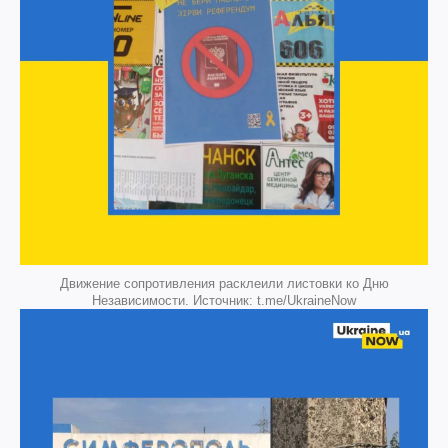
Движение сопротивления расклеили листовки ко Дню
Независимости. Источник: t.me/UkraineNow