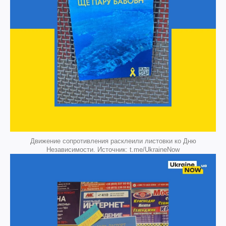
Движение сопротивления расклеили листовки ко Дню
Независимости. Источник: t.me/UkraineNow