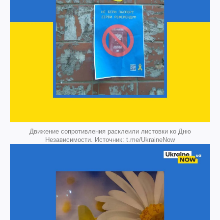
Движение сопротивления расклеили листовки ко Дню
Независимости. Источник: t.me/UkraineNow