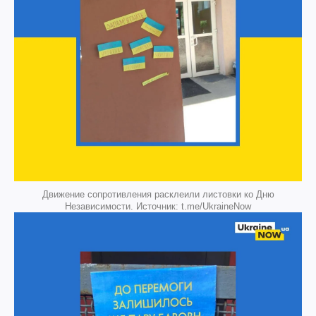
Движение сопротивления расклеили листовки ко Дню
Независимости. Источник: t.me/UkraineNow