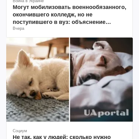
Война в Украине
Могут мобилизовать военнообязанного,
окончившего колледж, но не
поступившего в вуз: объяснение
Вчера
юриста
Социум
Не так, как у людей: сколько нужно