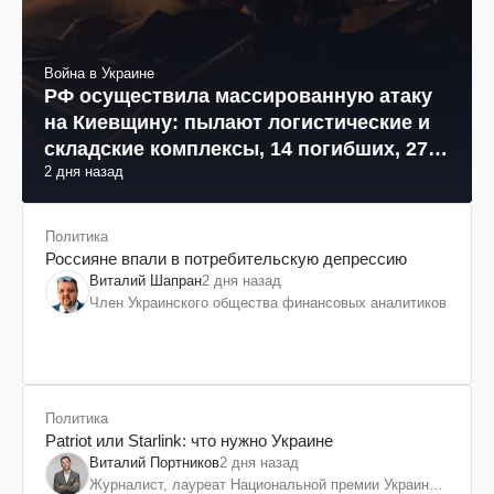
Война в Украине
РФ осуществила массированную атаку
на Киевщину: пылают логистические и
складские комплексы, 14 погибших, 27
2 дня назад
раненых (фото, видео)
Политика
Россияне впали в потребительскую депрессию
Виталий Шапран
2 дня назад
Член Украинского общества финансовых аналитиков
Политика
Patriot или Starlink: что нужно Украине
Виталий Портников
2 дня назад
Журналист, лауреат Национальной премии Украины