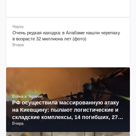
Наука
Очень редкая находка: в Алабаме нашли черепаху
в возрасте 32 миллиона лет (фото)
Вчера
Война в Украине
РФ осуществила массированную атаку
на Киевщину: пылают логистические и
складские комплексы, 14 погибших, 27
Вчера
раненых (фото, видео)