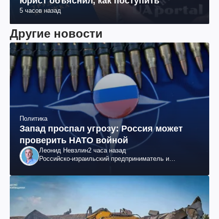
юрист объяснил, как поступить
5 часов назад
Другие новости
Политика
Запад проспал угрозу: Россия может
проверить НАТО войной
Леонид Невзлин
2 часа назад
Российско-израильский предприниматель и
общественный деятель, бывший вице-президент
"ЮКОСа"