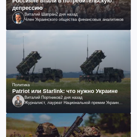
Россияне впали в потребительскую
депрессию
Виталий Шапран
2 дня назад
Член Украинского общества финансовых аналитиков
Политика
Patriot или Starlink: что нужно Украине
Виталий Портников
2 дня назад
Журналист, лауреат Национальной премии Украины
им. Шевченко