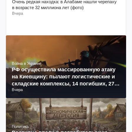
Очень редкая находка: в Алабаме нашли черепаху
в возрасте 32 миллиона лет (фото)
Вчера
Война в Украине
РФ осуществила массированную атаку
на Киевщину: пылают логистические и
складские комплексы, 14 погибших, 27
Вчера
раненых (фото, видео)
Политика