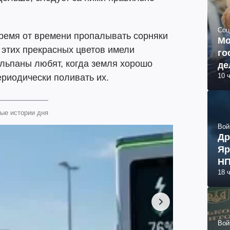
Соц
ремя от времени пропалывать сорняки
Мо
и этих прекрасных цветов имели
го
льпаны любят, когда земля хорошо
де
10 
ериодически поливать их.
ые истории дня
Вой
Др
Яр
НП
18 
Вой