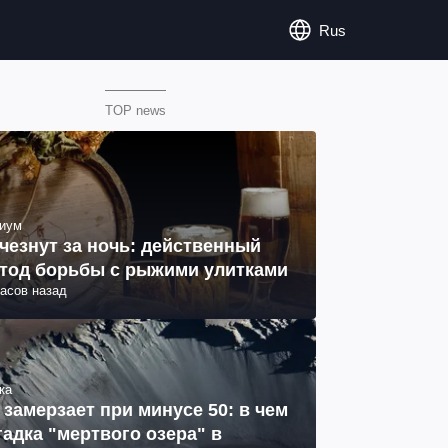
Rus
TOP news
иум
чезнут за ночь: действенный
тод борьбы с рыжими улитками
часов назад
ка
 замерзает при минусе 50: в чем
гадка "мертвого озера" в