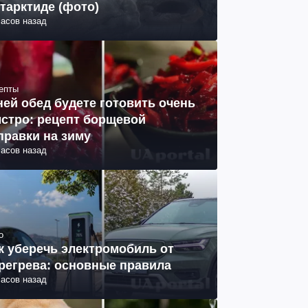
тарктиде (фото)
часов назад
епты
ней обед будете готовить очень
стро: рецепт борщевой
правки на зиму
часов назад
о
к уберечь электромобиль от
регрева: основные правила
часов назад