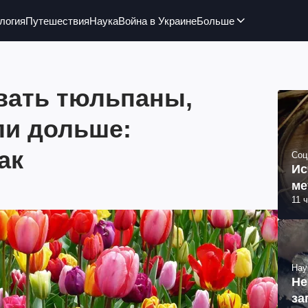
логия
Путешествия
Наука
Война в Украине
Больше
ивать тюльпаны,
ли дольше:
ак
Соц
Ис
ме
11 
Нау
Не
за