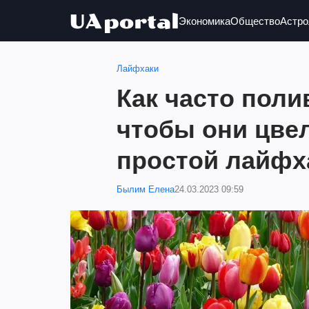
Экономика
Общество
Астро
Лайфхаки
Как часто пол
чтобы они цве
простой лайфх
Былим Елена
24.03.2023 09:59