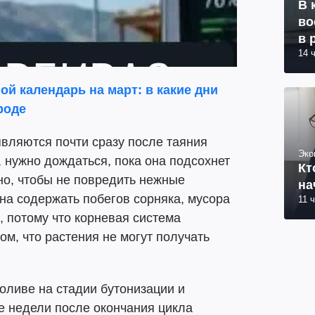
В 
во
в 
14 
й календарь на март: в какие дни
роде
вляются почти сразу после таяния
Эко
, нужно дождаться, пока она подсохнет
Кт
жно, чтобы не повредить нежные
на
жна содержать побегов сорняка, мусора
11 
, потому что корневая система
ом, что растения не могут получать
оливе на стадии бутонизации и
ве недели после окончания цикла