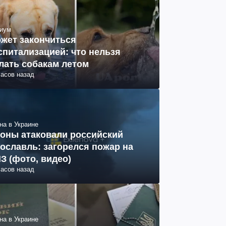
иум
жет закончиться
спитализацией: что нельзя
лать собакам летом
часов назад
на в Украине
оны атаковали российский
ославль: загорелся пожар на
З (фото, видео)
часов назад
на в Украине