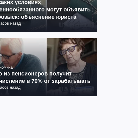
каких условиях
еннообязанного могут объявить
розыск: объяснение юриста
часов назад
номика
о из пенсионеров получит
числение в 70% от зарабатывать
часов назад