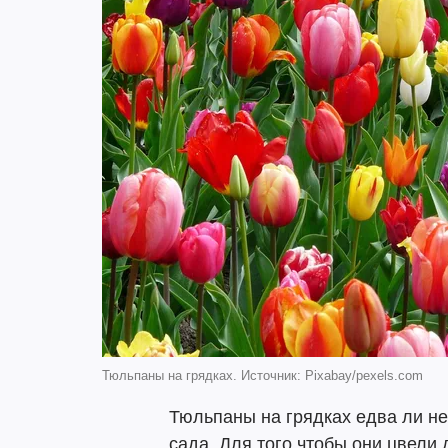
Тюльпаны на грядках. Источник: Pixabay/pexels.com
Тюльпаны на грядках едва ли н
сада. Для того чтобы они цвели