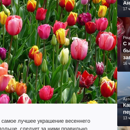
Ан
17 
Рец
С 
бы
за
16 
Авт
Ка
пе
13 
е самое лучшее украшение весеннего
 дольше, следует за ними правильно