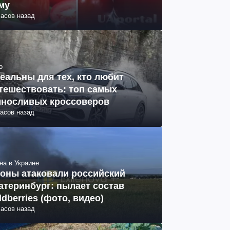
му
часов назад
о
еальны для тех, кто любит
тешествовать: топ самых
носливых кроссоверов
часов назад
на в Украине
оны атаковали российский
атеринбург: пылает состав
ldberries (фото, видео)
часов назад