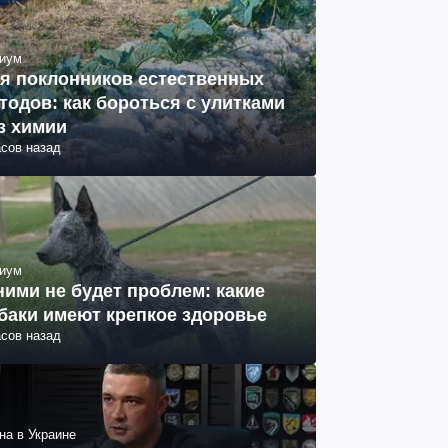
иум
я поклонников естественных
тодов: как бороться с улитками
з химии
асов назад
иум
ними не будет проблем: какие
баки имеют крепкое здоровье
асов назад
на в Украине