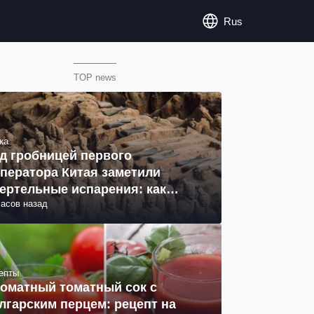
Rus
TOP news
ка
д гробницей первого
ператора Китая заметили
ертельные испарения: как
часов назад
разовались (фото)
епты
оматный томатный сок с
лгарским перцем: рецепт на