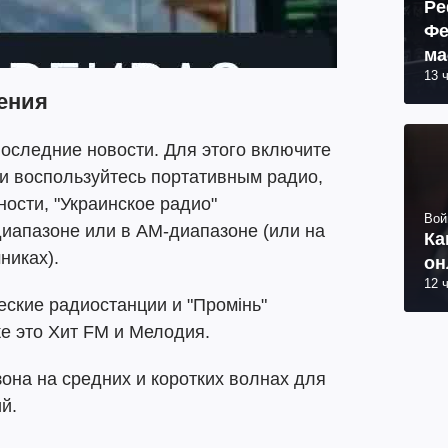
Ре
Фе
ма
13 
пр
ения
оследние новости. Для этого включите
и воспользуйтесь портативным радио,
ности, "Украинское радио"
Вой
иапазоне или в АМ-диапазоне (или на
Ка
никах).
он
12 
еские радиостанции и "Промінь"
е это Хит FM и Мелодия.
она на средних и коротких волнах для
й.