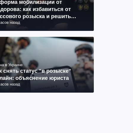
форма мобилизации от
дорова: как избавиться от
ссового розыска и решить
часов назад
облему СОЧ
на в Украине
к снять статус "в розыске"
лайн: объяснение юриста
часов назад