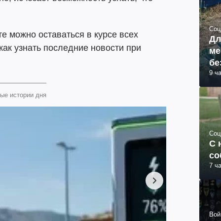
Соц
е можно оставаться в курсе всех
Дл
 как узнать последние новости при
ме
бе
9 ч
ые истории дня
Соц
С 
со
7 ч
Вой