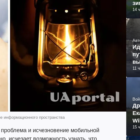
зи
14 
Авт
Ид
пу
вы
11 
Вой
Др
Ек
вне информационного пространства
Wi
15 
е проблема и исчезновение мобильной
но, исчезает возможность узнать, что