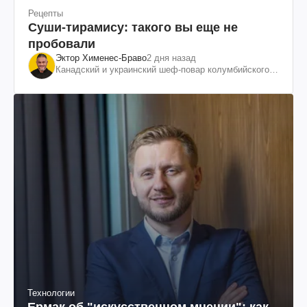
Рецепты
Суши-тирамису: такого вы еще не
пробовали
Эктор Хименес-Браво
2 дня назад
Канадский и украинский шеф-повар колумбийского
происхождения, бизнесмен, телеведущий
Технологии
Ермак об "искусственном мнении": как