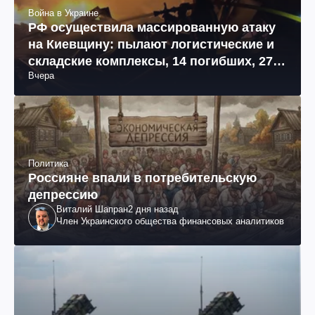
Война в Украине
РФ осуществила массированную атаку
на Киевщину: пылают логистические и
складские комплексы, 14 погибших, 27
Вчера
раненых (фото, видео)
Политика
Россияне впали в потребительскую
депрессию
Виталий Шапран
2 дня назад
Член Украинского общества финансовых аналитиков