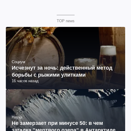
TOP news
Социум
Исчезнут за ночь: действенный метод
борьбы с рыжими улитками
16 часов назад
Наука
Не замерзает при минусе 50: в чем
загадка "мертвого озера" в Антарктиде