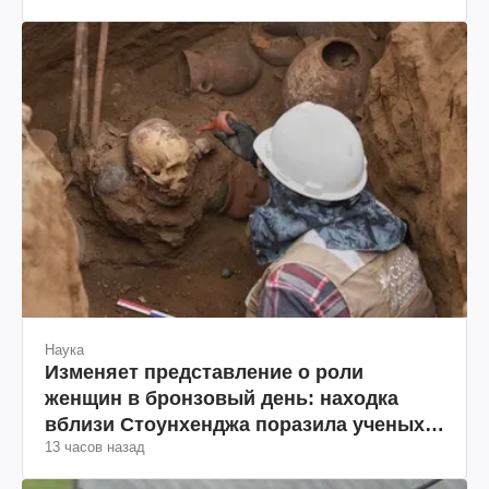
Наука
Изменяет представление о роли
женщин в бронзовый день: находка
вблизи Стоунхенджа поразила ученых
13 часов назад
(фото)