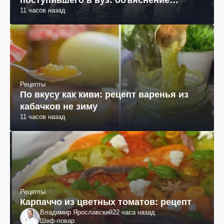
поступившего в вуз: объяснение
11 часов назад
юриста
Рецепты
По вкусу как киви: рецепт варенья из
кабачков не зиму
11 часов назад
Рецепты
Карпаччо из цветных томатов: рецепт
Владимир Ярославский
22 часа назад
Шеф-повар