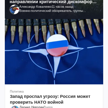
направлении критический дискомфорт:
Александр Коваленко
11 часов назад
как это удалось
Военно-политический обозреватель группы
"Информационное сопротивление"
Политика
Запад проспал угрозу: Россия может
проверить НАТО войной
Леонид Невзлин
Вчера