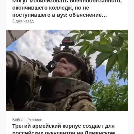
Могут мобилизовать военнообязанного,
окончившего колледж, но не
поступившего в вуз: объяснение
2 дня назад
юриста
Война в Украине
Третий армейский корпус создает для
российских оккупантов на Лиманском