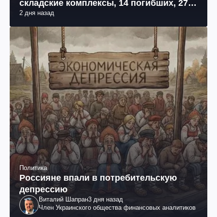
складские комплексы, 14 погибших, 27
2 дня назад
раненых (фото, видео)
Политика
Россияне впали в потребительскую
депрессию
Виталий Шапран
3 дня назад
Член Украинского общества финансовых аналитиков