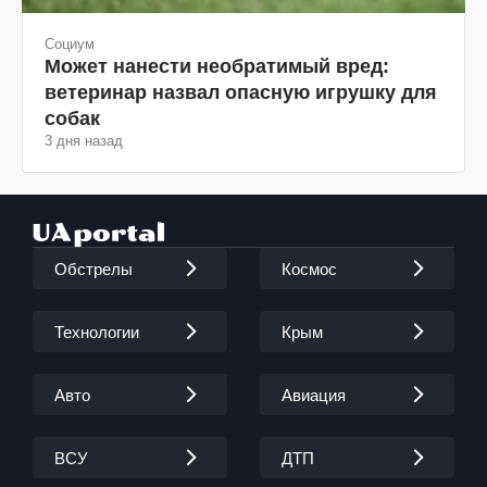
Социум
Может нанести необратимый вред:
ветеринар назвал опасную игрушку для
собак
3 дня назад
Обстрелы
Космос
Технологии
Крым
Авто
Авиация
ВСУ
ДТП