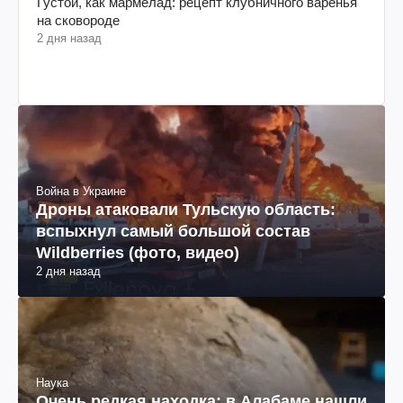
Густой, как мармелад: рецепт клубничного варенья
на сковороде
2 дня назад
Война в Украине
Дроны атаковали Тульскую область:
вспыхнул самый большой состав
Wildberries (фото, видео)
2 дня назад
Наука
Очень редкая находка: в Алабаме нашли