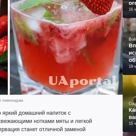
ог
16 
Вой
Вп
ис
об
19 
м лимонадам.
Соц
Ка
о яркий домашний напиток с
ва
свежающими нотками мяты и легкой
15 
ервация станет отличной заменой