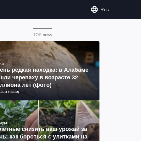
Rus
TOP news
ка
ень редкая находка: в Алабаме
шли черепаху в возрасте 32
ллиона лет (фото)
часа назад
иум
летные снизить ваш урожай за
чь: как бороться с улитками на