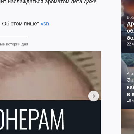
ит наслаждаться ароматом лета даже
Вой
Др
т. Об этом пишет
vsn.
об
бо
22 
ые истории дня
ви
Авт
Эт
ка
в 
18 