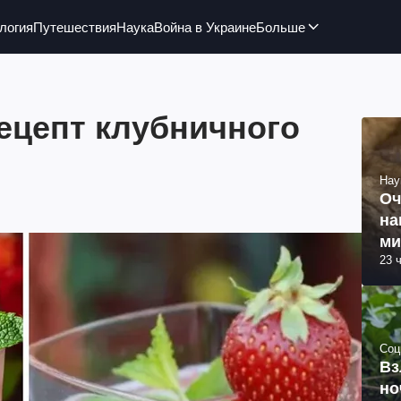
логия
Путешествия
Наука
Война в Украине
Больше
рецепт клубничного
Нау
Оч
на
ми
23 
Соц
Вз
но