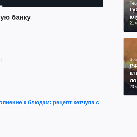
Рец
Гу
вую банку
кл
21 
Вой
;
РФ
ат
ло
23 
ко
ра
лнение к блюдам: рецепт кетчупа с