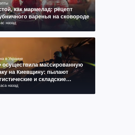
епты
стой, как мармелад: рецепт
убничного варенья на сковороде
час назад
на в Украине
 осуществила массированную
аку на Киевщину: пылают
гистические и складские
часа назад
мплексы, 14 погибших, 27
неных (фото, видео)