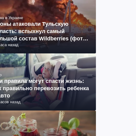
на в Украине
оны атаковали Тульскую
ласть: вспыхнул самый
льшой состав Wildberries (фото,
часа назад
део)
о
и правила могут спасти жизнь:
к правильно перевозить ребенка
авто
часов назад