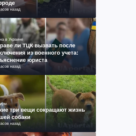
ороде
часов назад
на в Украине
раве ли ТЦК вызвать после
ключения из военного учета:
ъяснение юриста
часов назад
иум
кие три вещи сокращают жизнь
шей собаки
часов назад