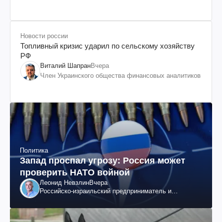
Новости россии
Топливный кризис ударил по сельскому хозяйству
РФ
Виталий Шапран
Вчера
Член Украинского общества финансовых аналитиков
Политика
Запад проспал угрозу: Россия может
проверить НАТО войной
Леонид Невзлин
Вчера
Российско-израильский предприниматель и
общественный деятель, бывший вице-президент
"ЮКОСа"