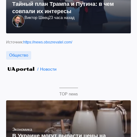
Тайный план Трампа и Путина: в чем
совпали их интересы
Виктор Швец
23 часа назад
Источник:
https://news.obozrevatel.com/
Общество
Новости
TOP news
Экономика
В Украине могут вырасти цены на