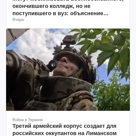
окончившего колледж, но не
поступившего в вуз: объяснение
Вчера
юриста
Война в Украине
Третий армейский корпус создает для
российских оккупантов на Лиманском