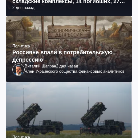
складские комплексы, 14 погибших, 27
2 дня назад
раненых (фото, видео)
Политика
Россияне впали в потребительскую
депрессию
Виталий Шапран
2 дня назад
Член Украинского общества финансовых аналитиков
Политика