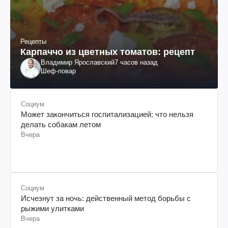
Рецепты
Карпаччо из цветных томатов: рецепт
Владимир Ярославский
7 часов назад
Шеф-повар
Социум
Может закончиться госпитализацией: что нельзя
делать собакам летом
Вчера
Социум
Исчезнут за ночь: действенный метод борьбы с
рыжими улитками
Вчера