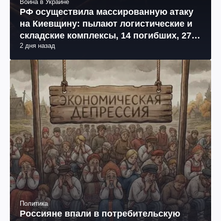
Война в Украине
РФ осуществила массированную атаку
на Киевщину: пылают логистические и
складские комплексы, 14 погибших, 27
2 дня назад
раненых (фото, видео)
Политика
Россияне впали в потребительскую