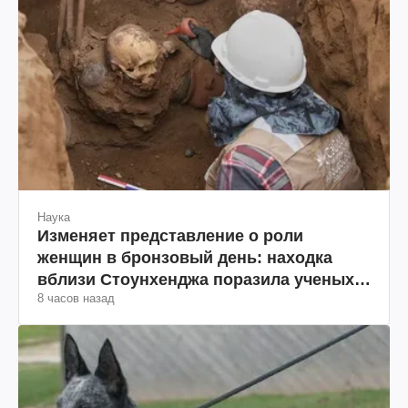
Наука
Изменяет представление о роли
женщин в бронзовый день: находка
вблизи Стоунхенджа поразила ученых
8 часов назад
(фото)