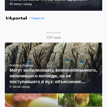
45 минут назад
Новости
TOP news
Война в Украине
Могут мобилизовать военнообязанного,
окончившего колледж, но не
поступившего в вуз: объяснение
6 часов назад
юриста