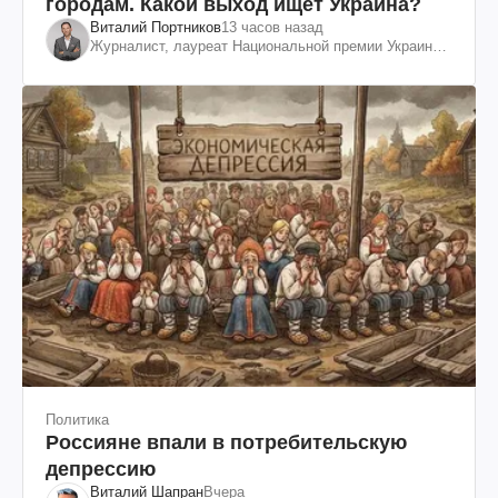
городам. Какой выход ищет Украина?
Виталий Портников
13 часов назад
Журналист, лауреат Национальной премии Украины
им. Шевченко
Политика
Россияне впали в потребительскую
депрессию
Виталий Шапран
Вчера