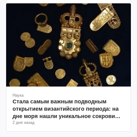
Wildberries (фото, видео)
Наука
Стала самым важным подводным
открытием византийского периода: на
дне моря нашли уникальное сокровище
2 дня назад
(фото)