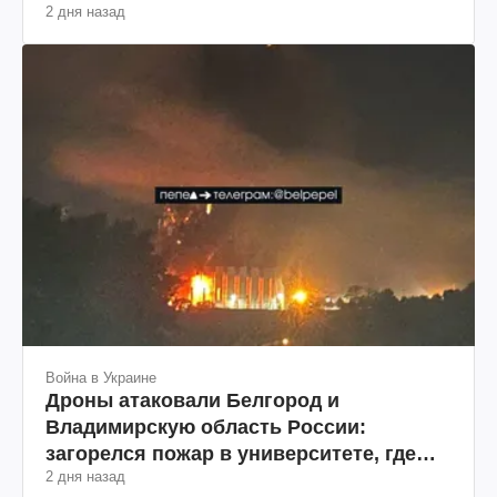
2 дня назад
Война в Украине
Дроны атаковали Белгород и
Владимирскую область России:
загорелся пожар в университете, где
2 дня назад
разрабатывали дроны и состав