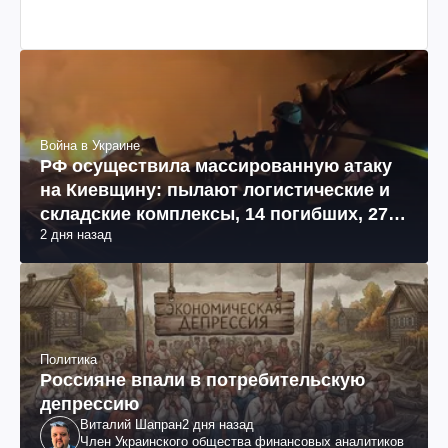
Война в Украине
РФ осуществила массированную атаку
на Киевщину: пылают логистические и
складские комплексы, 14 погибших, 27
2 дня назад
раненых (фото, видео)
Политика
Россияне впали в потребительскую
депрессию
Виталий Шапран
2 дня назад
Член Украинского общества финансовых аналитиков