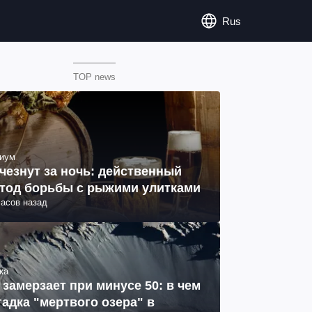
Rus
TOP news
иум
чезнут за ночь: действенный
тод борьбы с рыжими улитками
часов назад
ка
 замерзает при минусе 50: в чем
гадка "мертвого озера" в