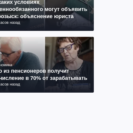
каких условиях
еннообязанного могут объявить
розыск: объяснение юриста
часов назад
номика
о из пенсионеров получит
числение в 70% от зарабатывать
часов назад