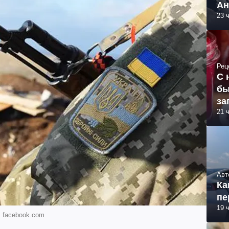
Ан
23 
Рец
С 
бы
за
21 
Авт
Ка
пе
19 
: facebook.com