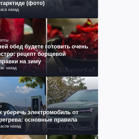
тарктиде (фото)
часа назад
епты
ней обед будете готовить очень
стро: рецепт борщевой
правки на зиму
час назад
о
к уберечь электромобиль от
регрева: основные правила
часов назад