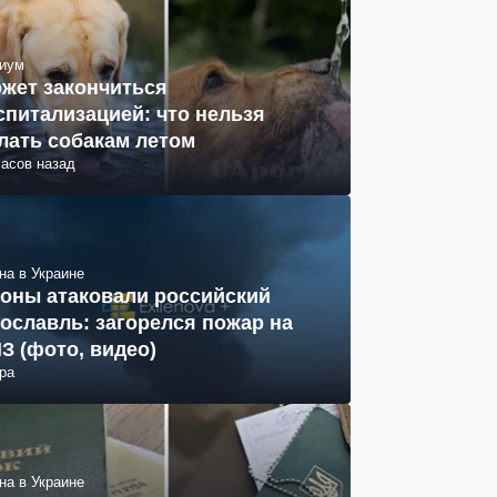
иум
жет закончиться
спитализацией: что нельзя
лать собакам летом
часов назад
на в Украине
оны атаковали российский
ославль: загорелся пожар на
З (фото, видео)
ра
на в Украине