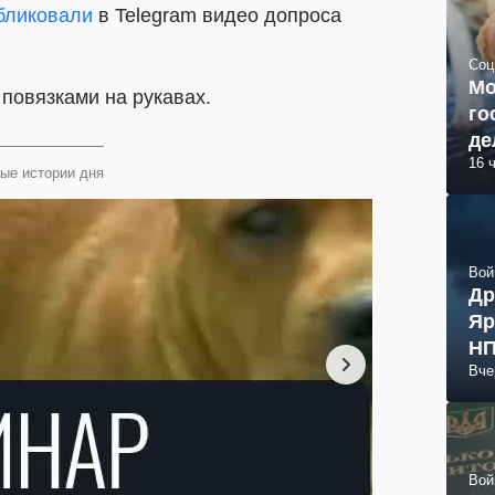
бликовали
в Telegram видео допроса
Соц
Мо
повязками на рукавах.
го
де
16 
ые истории дня
Вой
Др
Яр
НП
Вче
Вой