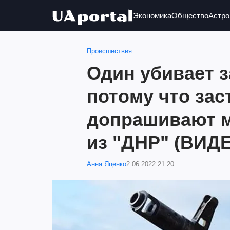
Экономика
Общество
Астро
Происшествия
Один убивает з
потому что зас
допрашивают 
из "ДНР" (ВИД
Анна Яценко
2.06.2022 21:20