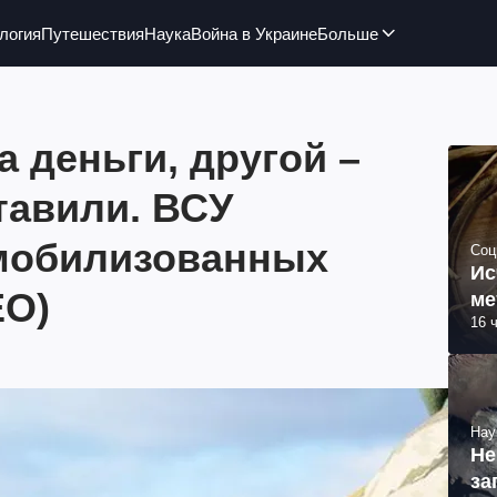
логия
Путешествия
Наука
Война в Украине
Больше
а деньги, другой –
тавили. ВСУ
мобилизованных
Соц
Ис
ЕО)
ме
16 
Нау
Не
за