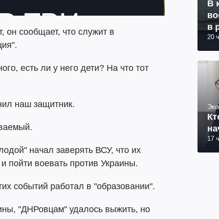
В 
во
в 
 он сообщает, что служит в
20 
ия".
го, есть ли у него дети? На что тот
чнил наш защитник.
Эко
Кт
иваемый.
на
17 
одой" начал заверять ВСУ, что их
 и пойти воевать против Украины.
тих событий работал в "образовании".
ины, "ДНРовцам" удалось выжить, но