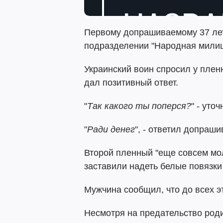
Первому допрашиваемому 37 лет,
подразделении "Народная милиц
Украинский воин спросил у пленно
дал позитивный ответ.
"
Так какого ты поперся?
" - уто
"
Ради денег
", - ответил допраш
Второй пленный "еще совсем мол
заставили надеть белые повязки
Мужчина сообщил, что до всех э
Несмотря на предательство род