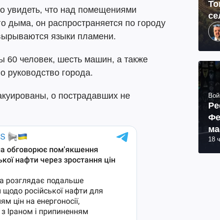
То
о увидеть, что над помещениями
се
го дыма, он распространяется по городу
 вырываются языки пламени.
 60 человек, шесть машин, а также
о руководство города.
акуированы, о пострадавших не
Вой
Ре
Фе
ма
18 
пр