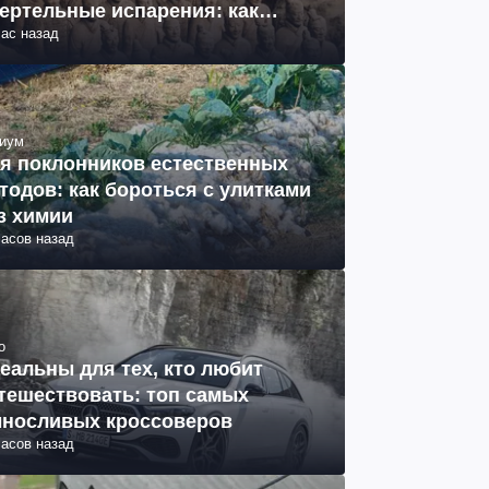
ертельные испарения: как
час назад
разовались (фото)
иум
я поклонников естественных
тодов: как бороться с улитками
з химии
часов назад
о
еальны для тех, кто любит
тешествовать: топ самых
носливых кроссоверов
часов назад