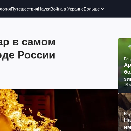
логия
Путешествия
Наука
Война в Украине
Больше
р в самом
оде России
Рец
Ар
бо
зи
19 
Нау
На
им