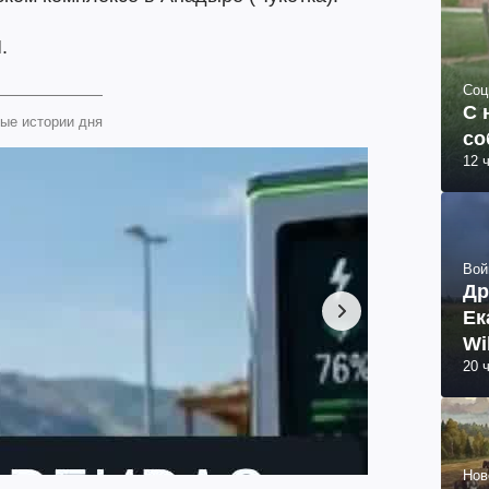
.
Соц
С 
ые истории дня
со
12 
Вой
Др
Ек
Wi
20 
Нов