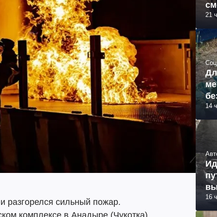
см
21 
об
Соц
Дл
ме
бе
14 
Авт
Ид
пу
вы
16 
и разгорелся сильный пожар.
ком комплексе в Анадыре (Чукотка).