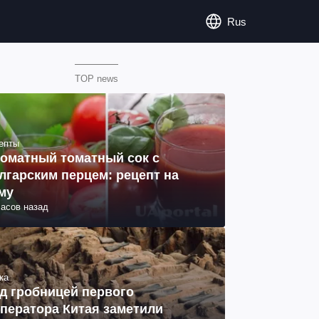
Rus
TOP news
епты
оматный томатный сок с
лгарским перцем: рецепт на
му
часов назад
ка
д гробницей первого
ператора Китая заметили