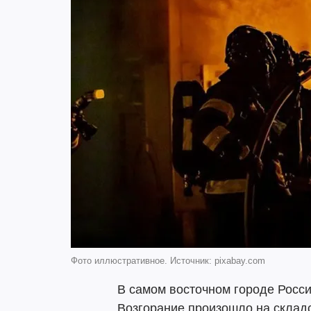
Фото иллюстративное. Источник: pixabay.com
В самом восточном городе Росси
Возгорание произошло на складс