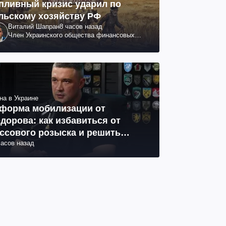
пливный кризис ударил по
льскому хозяйству РФ
Виталий Шапран
8 часов назад
Член Украинского общества финансовых
аналитиков
на в Украине
форма мобилизации от
дорова: как избавиться от
ссового розыска и решить
часов назад
облему СОЧ