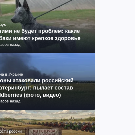
иум
ними не будет проблем: какие
баки имеют крепкое здоровье
часов назад
на в Украине
оны атаковали российский
атеринбург: пылает состав
ldberries (фото, видео)
часов назад
ости россии