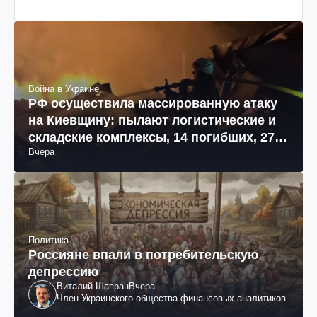
Война в Украине
РФ осуществила массированную атаку
на Киевщину: пылают логистические и
складские комплексы, 14 погибших, 27
Вчера
раненых (фото, видео)
Политика
Россияне впали в потребительскую
депрессию
Виталий Шапран
Вчера
Член Украинского общества финансовых аналитиков