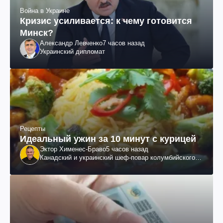
Война в Украине
Кризис усиливается: к чему готовится
Минск?
Александр Левченко
7 часов назад
Украинский дипломат
Рецепты
Идеальный ужин за 10 минут с курицей
Эктор Хименес-Браво
5 часов назад
Канадский и украинский шеф-повар колумбийского
происхождения, бизнесмен, телеведущий