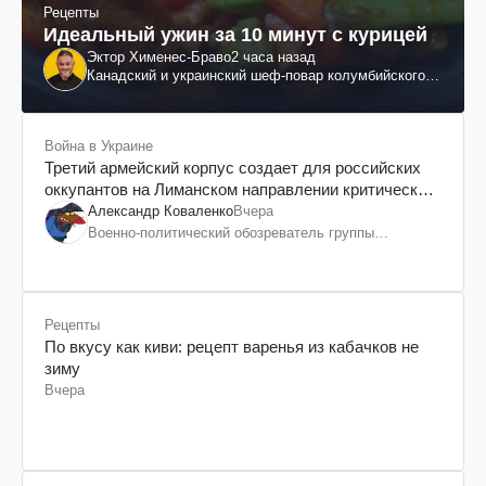
Рецепты
Идеальный ужин за 10 минут с курицей
Эктор Хименес-Браво
2 часа назад
Канадский и украинский шеф-повар колумбийского
происхождения, бизнесмен, телеведущий
Война в Украине
Третий армейский корпус создает для российских
оккупантов на Лиманском направлении критический
дискомфорт: как это удалось
Александр Коваленко
Вчера
Военно-политический обозреватель группы
"Информационное сопротивление"
Рецепты
По вкусу как киви: рецепт варенья из кабачков не
зиму
Вчера