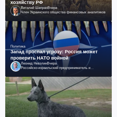
хозяйству РФ
Виталий Шапран
Вчера
Член Украинского общества финансовых аналитиков
Политика
Запад проспал угрозу: Россия может
проверить НАТО войной
Леонид Невзлин
Вчера
Российско-израильский предприниматель и
общественный деятель, бывший вице-президент
"ЮКОСа"