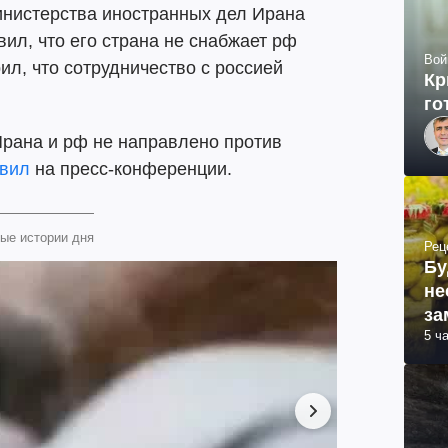
нистерства иностранных дел Ирана
ил, что его страна не снабжает рф
Вой
ил, что сотрудничество с россией
Кр
го
Ирана и рф не направлено против
явил
на пресс-конференции.
ые истории дня
Рец
Бу
не
за
5 ч
ма