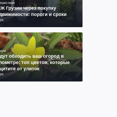
ешествия
Ж Грузии через покупку
движимости: пороги и сроки
ра
иум
дут обходить ваш огород в
лометре: топ цветов, которые
щитите от улиток
ра