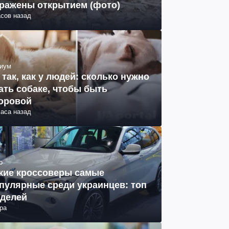
ражены открытием (фото)
асов назад
иум
 так, как у людей: сколько нужно
ать собаке, чтобы быть
оровой
часа назад
о
кие кроссоверы самые
пулярные среди украинцев: топ
делей
ра