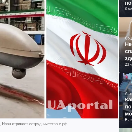
по
6 ч
Соц
Не
сп
зд
23 
Авт
Ка
по
мо
Вче
, Иран отрицает сотрудничество с рф