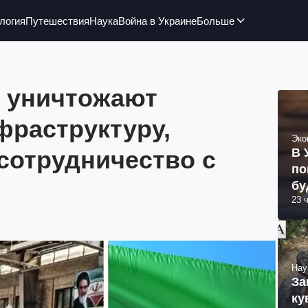
логия
Путешествия
Наука
Война в Украине
Больше
 уничтожают
фраструктуру,
Эко
сотрудничество с
В 
по
бу
23 
Нау
За
ку