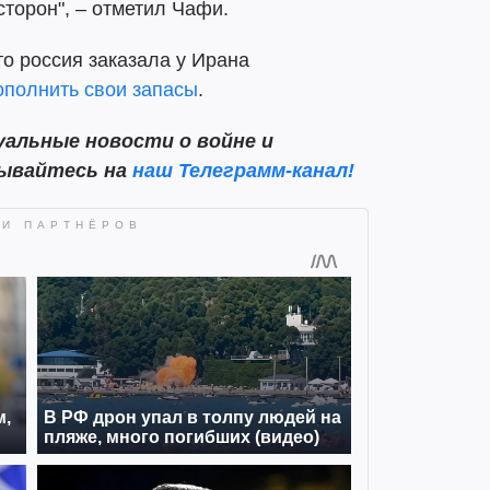
сторон", – отметил Чафи.
о россия заказала у Ирана
ополнить свои запасы
.
альные новости о войне и
сывайтесь на
наш Телеграмм-канал!