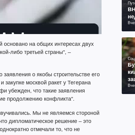
Пут
ВН
не
Вче
й основано на общих интересах двух
кой-либо третьей страны", –
Соц
Бу
ки
 заявления о якобы строительстве его
за
и закупке москвой ракет у Тегерана
Вче
фи убежден, что такие заявления
ие продолжению конфликта".
звучивались. Мы не являемся стороной
 что дипломатическое решение – это
однократно отмечали то, что не