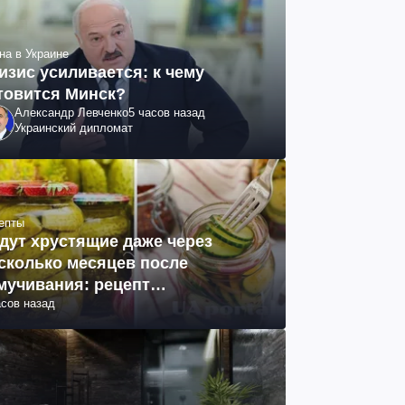
на в Украине
изис усиливается: к чему
товится Минск?
Александр Левченко
5 часов назад
Украинский дипломат
епты
дут хрустящие даже через
сколько месяцев после
мучивания: рецепт
асов назад
ринованных огурцов на зиму