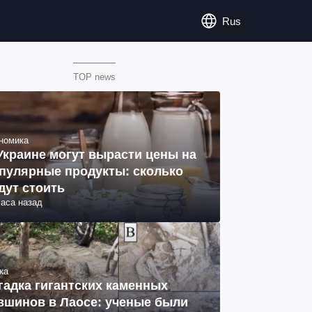
Rus
TOP news
номика
Украине могут вырасти цены на
пулярные продукты: сколько
дут стоить
часа назад
ка
гадка гигантских каменных
вшинов в Лаосе: ученые были