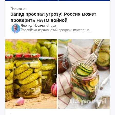
Политика
Запад проспал угрозу: Россия может
проверить НАТО войной
Леонид Невзлин
Вчера
Российско-израильский предприниматель и
общественный деятель, бывший вице-президент
"ЮКОСа"