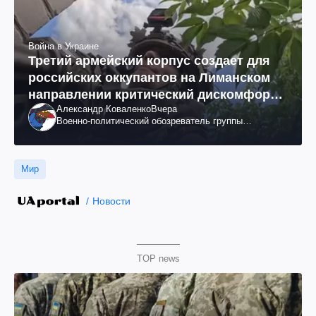
Война в Украине
Третий армейский корпус создает для
российских оккупантов на Лиманском
направлении критический дискомфорт:
Александр Коваленко
Вчера
как это удалось
Военно-политический обозреватель группы
"Информационное сопротивление"
Мир
Новости
TOP news