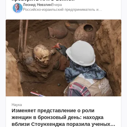
Леонид Невзлин
Вчера
Российско-израильский предприниматель и
общественный деятель, бывший вице-президент
"ЮКОСа"
Наука
Изменяет представление о роли
женщин в бронзовый день: находка
вблизи Стоунхенджа поразила ученых