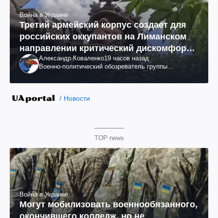
Война в Украине
Третий армейский корпус создает для
российских оккупантов на Лиманском
направлении критический дискомфорт:
Александр Коваленко
19 часов назад
как это удалось
Военно-политический обозреватель группы
"Информационное сопротивление"
Новости
TOP news
Война в Украине
Могут мобилизовать военнообязанного,
окончившего колледж, но не