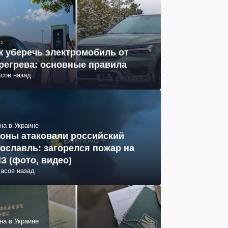
о
к уберечь электромобиль от
регрева: основные правила
асов назад
на в Украине
оны атаковали российский
ославль: загорелся пожар на
З (фото, видео)
часов назад
на в Украине