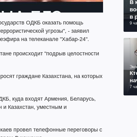
В 
во
в 
государств ОДКБ оказать помощь
9 ч
еррористической угрозы", - заявил
леэфира на телеканале "Хабар-24".
стане происходит "подрыв целостности
Эко
Кт
просят граждане Казахстана, на которых
на
7 ч
КБ, куда входят Армения, Беларусь,
н и Казахстан, уместным и
окаев провел телефонные переговоры с