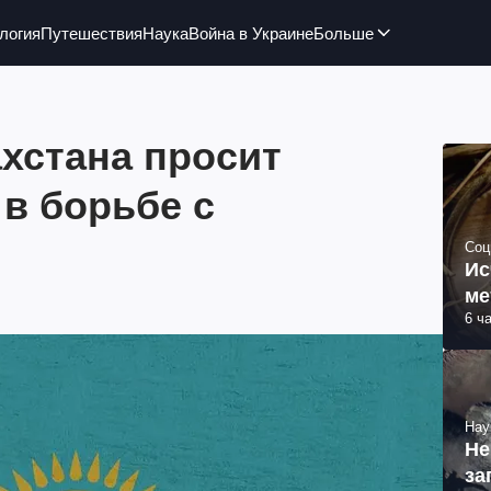
логия
Путешествия
Наука
Война в Украине
Больше
хстана просит
в борьбе с
Соц
Ис
ме
6 ч
Нау
Не
за