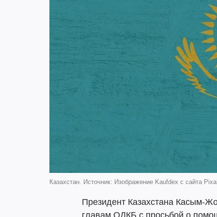
Казахстан. Источник: Изображение Kaufdex с сайта Pix
Президент Казахстана Касым-Жо
главам ОДКБ с просьбой о помо