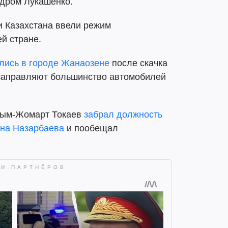
дром Лукашенко.
ти Казахстана ввели режим
й стране.
лись в городе Жанаозене
после скачка
 заправляют большинство автомобилей
асым-Жомарт Токаев
забрал должность
ана Назарбаева
и пообещал