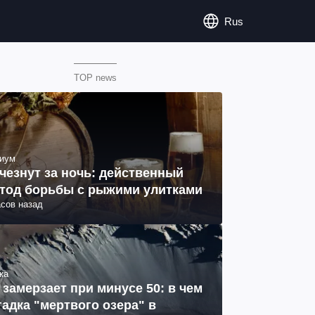
Rus
TOP news
иум
чезнут за ночь: действенный
тод борьбы с рыжими улитками
асов назад
ка
 замерзает при минусе 50: в чем
гадка "мертвого озера" в