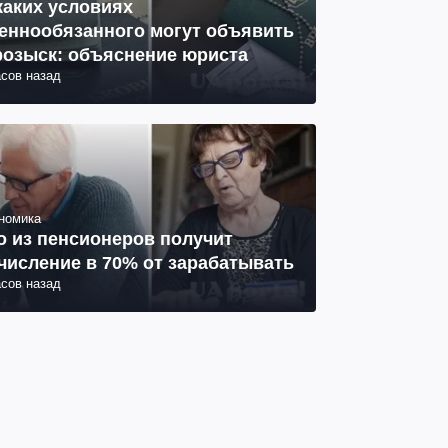
каких условиях
еннообязанного могут объявить
розыск: объяснение юриста
асов назад
номика
о из пенсионеров получит
числение в 70% от зарабатывать
асов назад