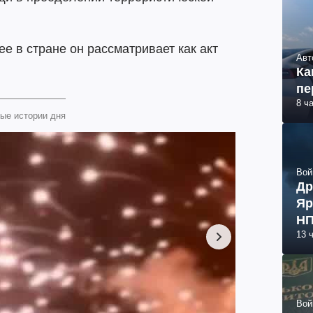
е в стране он рассматривает как акт
Авт
Ка
пе
8 ч
ые истории дня
Вой
Др
Яр
НП
13 
Вой