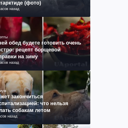
тарктиде (фото)
часов назад
епты
ней обед будете готовить очень
стро: рецепт борщевой
правки на зиму
часов назад
иум
жет закончиться
спитализацией: что нельзя
лать собакам летом
асов назад