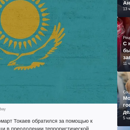
Ан
13 
Рец
С 
бы
за
11 
Соц
Мо
го
abay
де
5 ч
март Токаев обратился за помощью к
щи в преодолении террористической