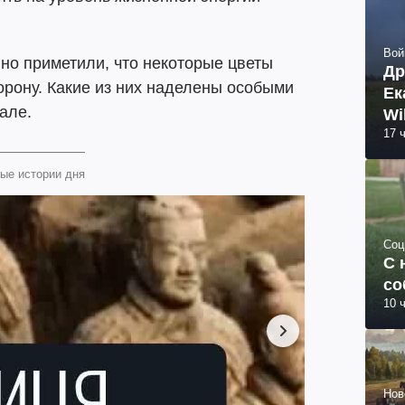
Вой
о приметили, что некоторые цветы
Др
рону. Какие из них наделены особыми
Ек
але.
Wi
17 
ые истории дня
Соц
С 
со
10 
Нов