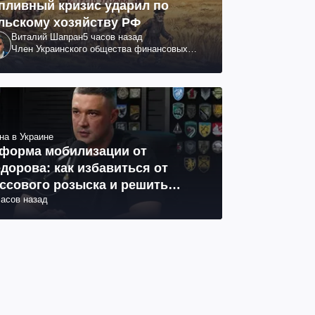
пливный кризис ударил по
льскому хозяйству РФ
Виталий Шапран
5 часов назад
Член Украинского общества финансовых
аналитиков
на в Украине
форма мобилизации от
дорова: как избавиться от
ссового розыска и решить
часов назад
облему СОЧ