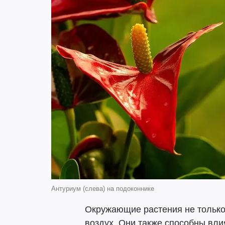
Антуриум (слева) на подоконнике
Окружающие растения не только
воздух. Они также способны вли