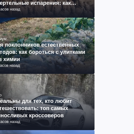
ертельные испарения: как
часов назад
разовались (фото)
иум
я поклонников естественных
тодов: как бороться с улитками
з химии
часов назад
о
еальны для тех, кто любит
тешествовать: топ самых
носливых кроссоверов
часов назад