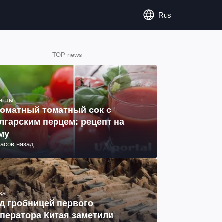
Rus
TOP news
епты
оматный томатный сок с
лгарским перцем: рецепт на
му
часов назад
ка
д гробницей первого
ператора Китая заметили