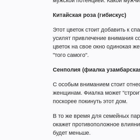
мужской потенцией. Какой мужчи
Китайская роза (гибискус)
Этот цветок стоит добавить к с
усилят привлечение внимания со
цветок на свое окно одинокая ж
"того самого".
Сенполия (фиалка узамбарска
С особым вниманием стоит отне
женщинам. Фиалка может "строит
поскорее покинуть этот дом.
В то же время для семейных пар
окажет противоположное влияние 
будет меньше.