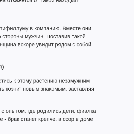
на откажется от такой находки?
патифиллуму в компанию. Вместе они
 стороны мужчин. Поставив такой
енщина вскоре увидит рядом с собой
я)
стись к этому растению незамужним
ь козни" новым знакомым, заставляя
 с опытом, где родились дети, фиалка
- брак станет крепче, а ссор в доме