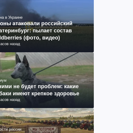
на в Украине
оны атаковали российский
атеринбург: пылает состав
ldberries (фото, видео)
часов назад
иум
ними не будет проблем: какие
баки имеют крепкое здоровье
часов назад
ости россии