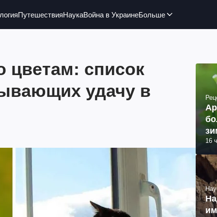
логия
Путешествия
Наука
Война в Украине
Больше
о цветам: список
зывающих удачу в
Рец
Ар
бо
зи
16 
Нау
На
им