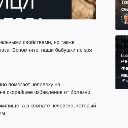
То
се
тельными свойствами, но также
лаза. Вспомните, наши бабушки не зря
Вой
Ре
Фе
ма
15 
пр
Оно помогает человеку на
 на скорейшее избавление от болезни.
жилище, а в комнате человека, который
им.