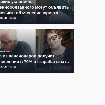
каких условиях
еннообязанного могут объявить
розыск: объяснение юриста
часов назад
номика
о из пенсионеров получит
числение в 70% от зарабатывать
часов назад