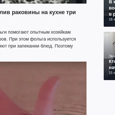
В 
во
слив раковины на кухне три
в 
18 
льги помогают опытным хозяйкам
ров. При этом фольга используется
яют при запекании блюд. Поэтому
.
Эко
Кт
на
15 