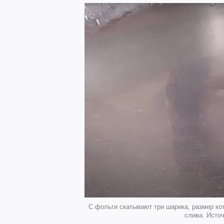
С фольги скатывают три шарика, размер ко
слива. Источ