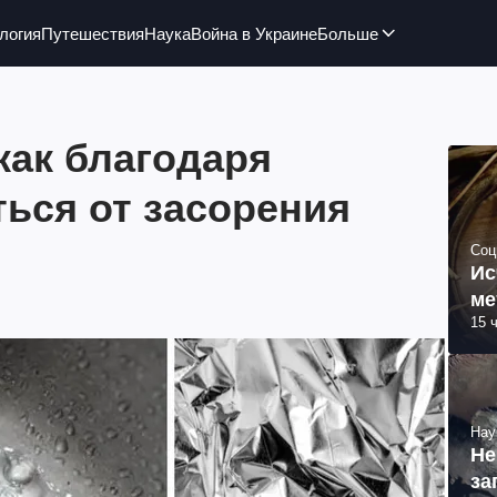
логия
Путешествия
Наука
Война в Украине
Больше
как благодаря
ься от засорения
Соц
Ис
ме
15 
Нау
Не
за