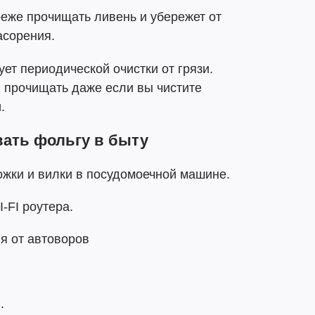
реже прочищать ливень и убережет от
асорения.
ет периодической очистки от грязи.
и прочищать даже если вы чистите
.
вать фольгу в быту
ожки и вилки в посудомоечной машине.
-FI роутера.
я от автоворов
.