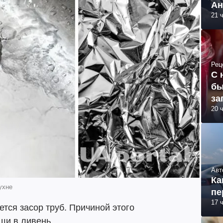
Ан
21 
Рец
С 
бы
за
20 
Авт
Ка
ухне
пе
17 
тся засор труб. Причиной этого
щи в ливень.