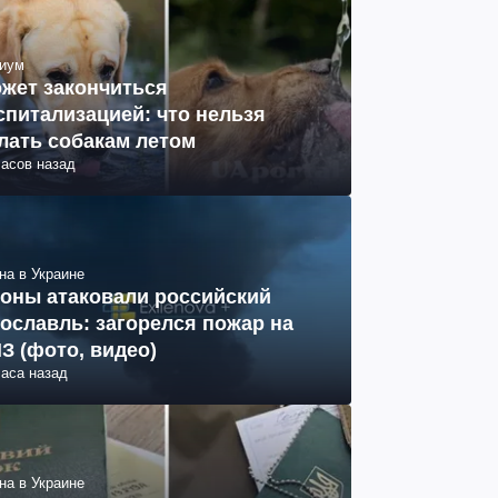
иум
жет закончиться
спитализацией: что нельзя
лать собакам летом
часов назад
на в Украине
оны атаковали российский
ославль: загорелся пожар на
З (фото, видео)
часа назад
на в Украине