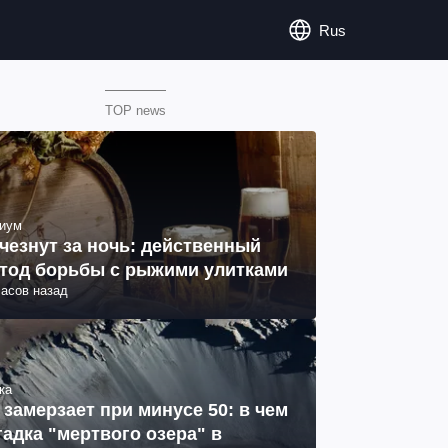
Rus
TOP news
иум
чезнут за ночь: действенный
тод борьбы с рыжими улитками
часов назад
ка
 замерзает при минусе 50: в чем
гадка "мертвого озера" в