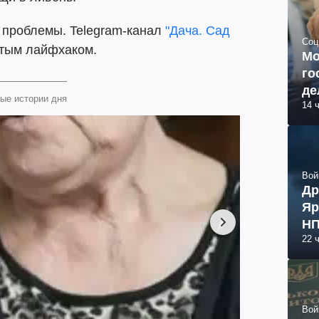
 проблемы. Telegram-канал
"Дача. Сад
Соц
тым лайфхаком.
Мо
го
де
ые истории дня
14 
Вой
Др
Яр
НП
22 
Вой