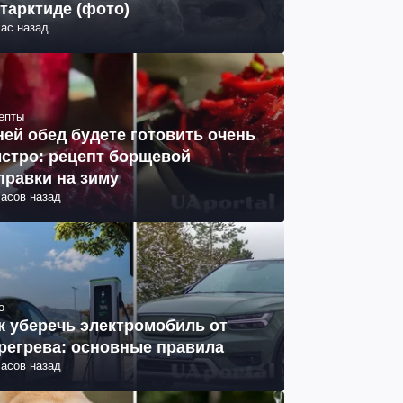
тарктиде (фото)
час назад
епты
ней обед будете готовить очень
стро: рецепт борщевой
правки на зиму
часов назад
о
к уберечь электромобиль от
регрева: основные правила
часов назад