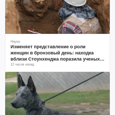
Наука
Изменяет представление о роли
женщин в бронзовый день: находка
вблизи Стоунхенджа поразила ученых
12 часов назад
(фото)