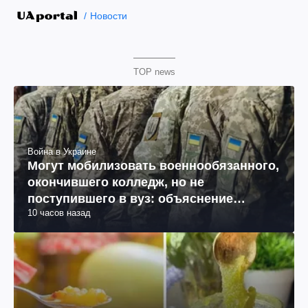
Новости
TOP news
Война в Украине
Могут мобилизовать военнообязанного,
окончившего колледж, но не
поступившего в вуз: объяснение
10 часов назад
юриста