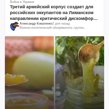
Война в Украине
Третий армейский корпус создает для
российских оккупантов на Лиманском
направлении критический дискомфорт:
Александр Коваленко
2 дня назад
как это удалось
Военно-политический обозреватель группы
"Информационное сопротивление"