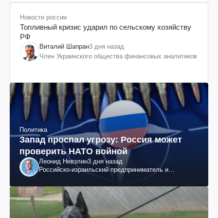
Новости россии
Топливный кризис ударил по сельскому хозяйству
РФ
Виталий Шапран
3 дня назад
Член Украинского общества финансовых аналитиков
Политика
Запад проспал угрозу: Россия может
проверить НАТО войной
Леонид Невзлин
3 дня назад
Российско-израильский предприниматель и
общественный деятель, бывший вице-президент
"ЮКОСа"