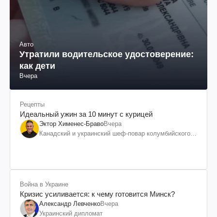
Авто
Утратили водительское удостоверение:
как дети
Вчера
Рецепты
Идеальный ужин за 10 минут с курицей
Эктор Хименес-Браво
Вчера
Канадский и украинский шеф-повар колумбийского
происхождения, бизнесмен, телеведущий
Война в Украине
Кризис усиливается: к чему готовится Минск?
Александр Левченко
Вчера
Украинский дипломат