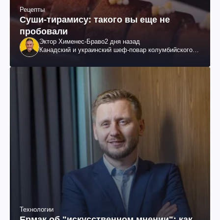
Рецепты
Суши-тирамису: такого вы еще не
пробовали
Эктор Хименес-Браво
2 дня назад
Канадский и украинский шеф-повар колумбийского
происхождения, бизнесмен, телеведущий
Технологии
Ермак об "искусственном мнении": как