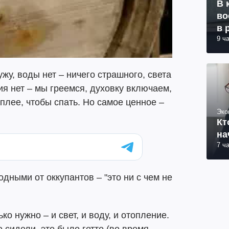
В 
во
в 
9 ч
сужу, воды нет – ничего страшного, света
ия нет – мы греемся, духовку включаем,
плее, чтобы спать. Но самое ценное –
Эко
Кт
на
7 ч
дными от оккупантов – "это ни с чем не
ько нужно – и свет, и воду, и отопление.