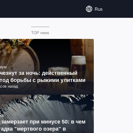
Rus
TOP news
иум
чезнут за ночь: действенный
тод борьбы с рыжими улитками
асов назад
ка
 замерзает при минусе 50: в чем
гадка "мертвого озера" в