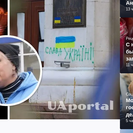
Ан
13 
Рец
С 
бы
за
11 
Соц
Мо
го
де
5 ч