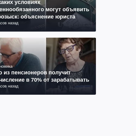
каких условиях
еннообязанного могут объявить
розыск: объяснение юриста
асов назад
номика
о из пенсионеров получит
числение в 70% от зарабатывать
асов назад