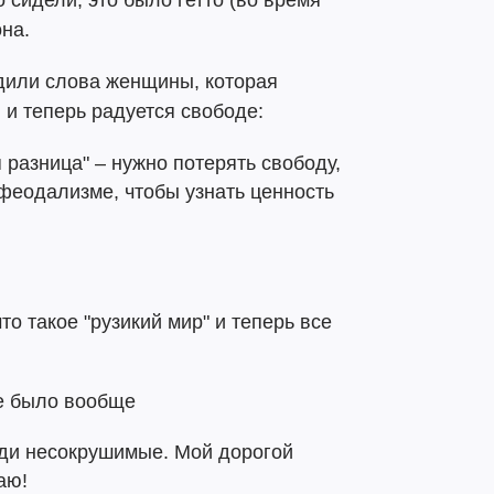
о сидели, это было гетто (во время
она.
дили слова женщины, которая
и теперь радуется свободе:
 разница" – нужно потерять свободу,
феодализме, чтобы узнать ценность
о такое "рузикий мир" и теперь все
не было вообще
ди несокрушимые. Мой дорогой
аю!