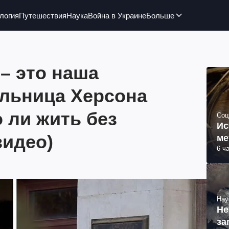
логия
Путешествия
Наука
Война в Украине
Больше
– это наша
ельница Херсона
о ли жить без
Соц
Ис
видео)
ме
6 ч
Нау
Не
за