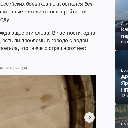
оссийских боевиков пока остается без
о местные жители готовы пройти эти
оду.
Авт
Ка
рждающее эти слова. В частности, одна
пе
 есть ли проблемы в городе с водой,
8 ч
ветила, что "ничего страшного" нет:
ые истории дня
Вой
Др
Яр
НП
13 
Вой