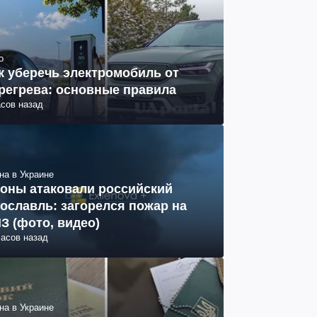
о
к уберечь электромобиль от
регрева: основные правила
асов назад
на в Украине
оны атаковали российский
ославль: загорелся пожар на
З (фото, видео)
часов назад
на в Украине