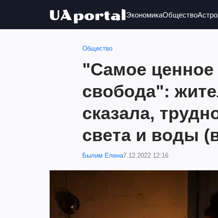
Экономика
Общество
Астро
Общество
"Самое ценное 
свобода": жит
сказала, трудн
света и воды (
Былим Елена
7.12.2022 12:16