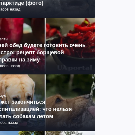
тарктиде (фото)
часов назад
епты
ней обед будете готовить очень
стро: рецепт борщевой
правки на зиму
часов назад
иум
жет закончиться
спитализацией: что нельзя
лать собакам летом
асов назад