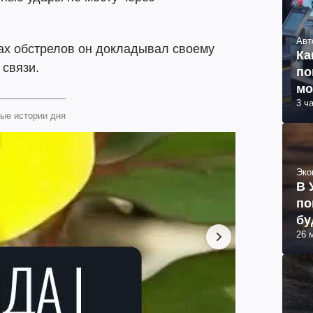
Авт
атах обстрелов он докладывал своему
Ка
 связи.
по
мо
3 ч
ые истории дня
Эко
В 
по
бу
26 