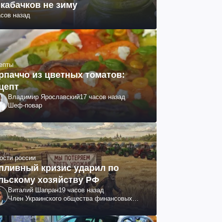
 кабачков не зиму
асов назад
епты
рпаччо из цветных томатов:
цепт
Владимир Ярославский
17 часов назад
Шеф-повар
ости россии
пливный кризис ударил по
льскому хозяйству РФ
Виталий Шапран
19 часов назад
Член Украинского общества финансовых
аналитиков