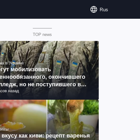
Rus
TOP news
на в Украине
гут мобилизовать
еннообязанного, окончившего
лледж, но не поступившего в
асов назад
з: объяснение юриста
епты
 вкусу как киви: рецепт варенья