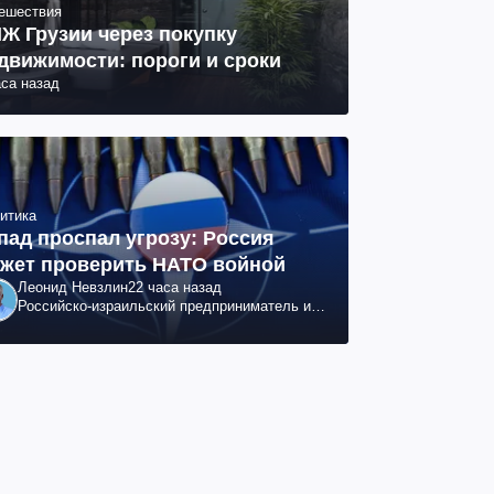
ешествия
Ж Грузии через покупку
движимости: пороги и сроки
аса назад
итика
пад проспал угрозу: Россия
жет проверить НАТО войной
Леонид Невзлин
22 часа назад
Российско-израильский предприниматель и
общественный деятель, бывший вице-
президент "ЮКОСа"