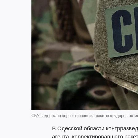
СБУ задержала корректировщика ракетных ударов по мос
В Одесской области контрразве
агента, корректировавшего раке