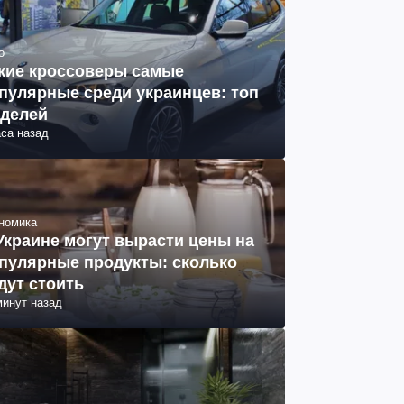
о
кие кроссоверы самые
пулярные среди украинцев: топ
делей
аса назад
номика
Украине могут вырасти цены на
пулярные продукты: сколько
дут стоить
минут назад