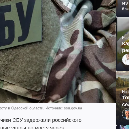
из
6 ч
Рец
Ка
ре
Нов
То
се
ту в Одесской области. Источник: ssu.gov.ua
дчики СБУ задержали российского
тные удары по мосту через