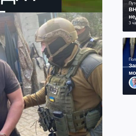
Пут
ВН
не
3 ч
Пол
За
мо