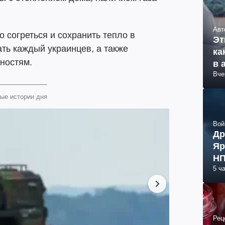
Авт
о согреться и сохранить тепло в
Эт
ать каждый украинцев, а также
ка
ностям.
в 
Вче
ые истории дня
Вой
Др
Яр
НП
5 ч
Рец