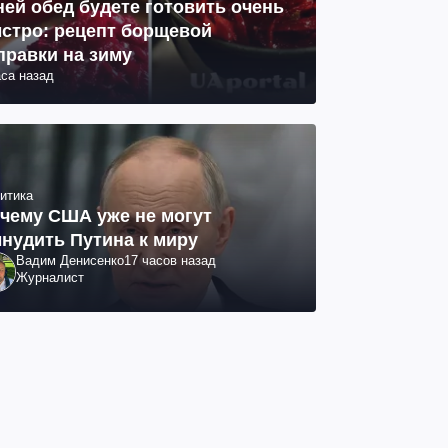
ней обед будете готовить очень
стро: рецепт борщевой
правки на зиму
аса назад
итика
чему США уже не могут
нудить Путина к миру
Вадим Денисенко
17 часов назад
Журналист