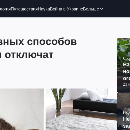
логия
Путешествия
Наука
Война в Украине
Больше
вных способов
и отключат
Соц
Вз
но
ог
23 
Нау
Не
за