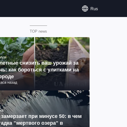
Rus
TOP news
иум
летные снизить ваш урожай за
чь: как бороться с улитками на
ороде
часа назад
ка
 замерзает при минусе 50: в чем
гадка "мертвого озера" в