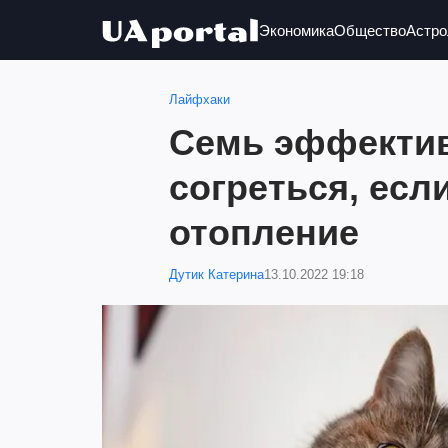
Экономика
Общество
Астро
Лайфхаки
Семь эффекти
согреться, есл
отопление
Дутик Катерина
13.10.2022 19:18