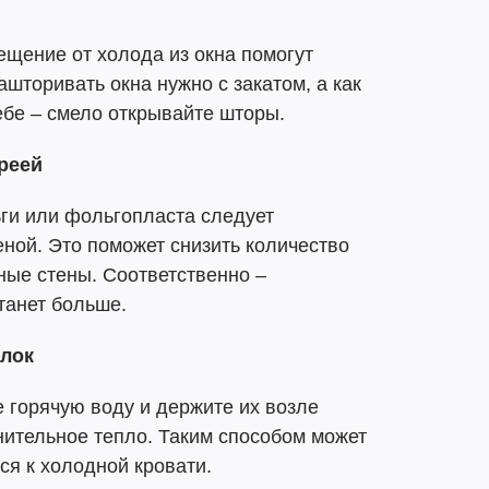
ещение от холода из окна помогут
шторивать окна нужно с закатом, а как
ебе – смело открывайте шторы.
ареей
ги или фольгопласта следует
еной. Это поможет снизить количество
жные стены. Соответственно –
танет больше.
ылок
 горячую воду и держите их возле
нительное тепло. Таким способом может
ься к холодной кровати.