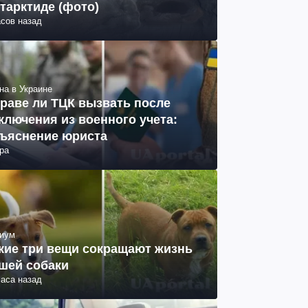
тарктиде (фото)
асов назад
на в Украине
раве ли ТЦК вызвать после
ключения из военного учета:
ъяснение юриста
ра
иум
кие три вещи сокращают жизнь
шей собаки
часа назад