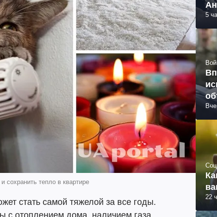
Ан
5 ч
Вой
Вп
ис
об
Вче
Соц
Ка
 и сохранить тепло в квартире
ва
22 
жет стать самой тяжелой за все годы.
ы с отоплением дома, наличием газа