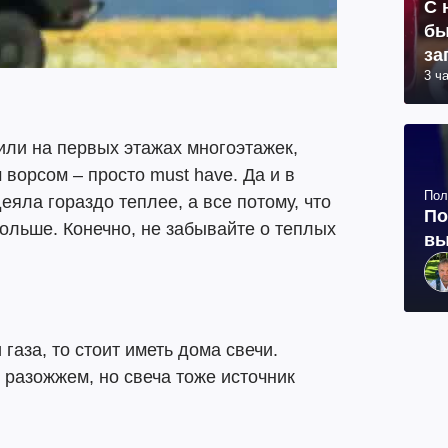
С 
бы
за
3 ч
или на первых этажах многоэтажек,
ворсом – просто must have. Да и в
Пол
еяла гораздо теплее, а все потому, что
По
дольше. Конечно, не забывайте о теплых
вы
газа, то стоит иметь дома свечи.
 разожжем, но свеча тоже источник