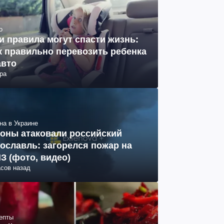
о
и правила могут спасти жизнь:
к правильно перевозить ребенка
авто
ра
на в Украине
оны атаковали российский
ославль: загорелся пожар на
З (фото, видео)
асов назад
епты