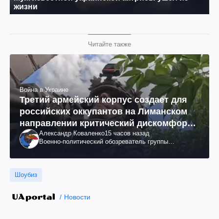
Читайте также
Война в Украине
Третий армейский корпус создает для
российских оккупантов на Лиманском
направлении критический дискомфорт:
Александр Коваленко
15 часов назад
как это удалось
Военно-политический обозреватель группы
"Информационное сопротивление"
Шоубиз
Новости