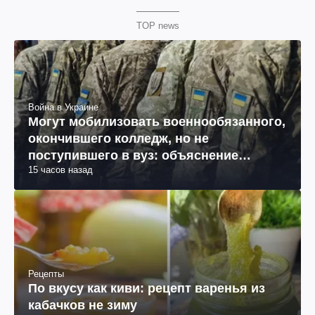
TOP news
Война в Украине
Могут мобилизовать военнообязанного,
окончившего колледж, но не
поступившего в вуз: объяснение
15 часов назад
юриста
Рецепты
По вкусу как киви: рецепт варенья из
кабачков не зиму