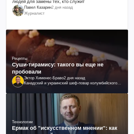
людей для замены тех, кто служит
Павел Казарин
2 дня назад
Журналист
Рецепты
Суши-тирамису: такого вы еще не
пробовали
Эктор Хименес-Браво
2 дня назад
Канадский и украинский шеф-повар колумбийского
происхождения, бизнесмен, телеведущий
Технологии
Ермак об "искусственном мнении": как