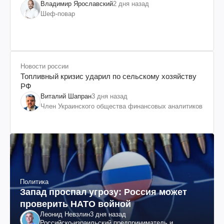
Владимир Ярославский
2 дня назад
Шеф-повар
Новости россии
Топливный кризис ударил по сельскому хозяйству
РФ
Виталий Шапран
3 дня назад
Член Украинского общества финансовых аналитиков
Политика
Запад проспал угрозу: Россия может
проверить НАТО войной
Леонид Невзлин
3 дня назад
Российско-израильский предприниматель и