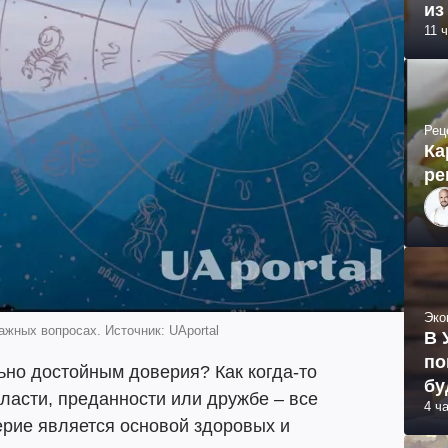
из
11 
Рец
Ка
ре
Эко
ажных вопросах. Источник: UAportal
В 
по
ьно достойным доверия? Как когда-то
бу
власти, преданности или дружбе – все
4 ч
ерие является основой здоровых и