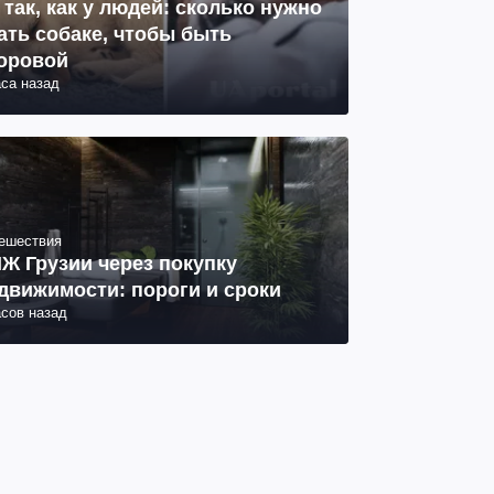
 так, как у людей: сколько нужно
ать собаке, чтобы быть
оровой
аса назад
ешествия
Ж Грузии через покупку
движимости: пороги и сроки
асов назад