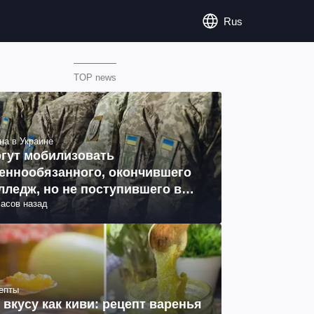
Rus
TOP news
на в Украине
гут мобилизовать
еннообязанного, окончившего
лледж, но не поступившего в
часов назад
з: объяснение юриста
епты
 вкусу как киви: рецепт варенья