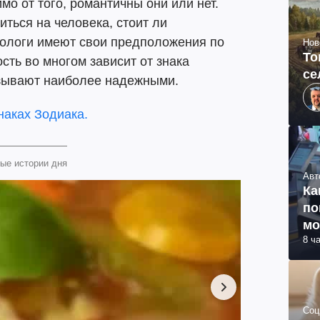
о от того, романтичны они или нет.
ться на человека, стоит ли
рологи имеют свои предположения по
Нов
То
ость во многом зависит от знака
се
азывают наиболее надежными.
наках Зодиака.
ые истории дня
Авт
Ка
по
мо
8 ч
Соц