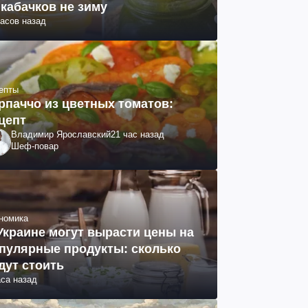
 кабачков не зиму
часов назад
епты
рпаччо из цветных томатов:
цепт
Владимир Ярославский
21 час назад
Шеф-повар
номика
Украине могут вырасти цены на
пулярные продукты: сколько
дут стоить
аса назад