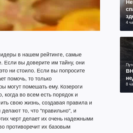
Не
сп
зд
4 ч
лидеры в нашем рейтинге, самые
. Если вы доверите им тайну, они
Пут
 это ни стоило. Если вы попросите
ВН
не
ет помочь, то только
8 ч
ы могут помешать ему. Козероги
 когда во всем есть порядок и
ить свою жизнь, создавая правила и
 делают то, что "правильно", и
тих черт делает их очень надежными
во противоречит их базовым