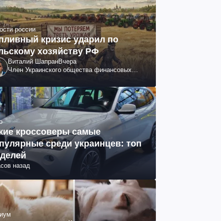
ости россии
пливный кризис ударил по
льскому хозяйству РФ
Виталий Шапран
Вчера
Член Украинского общества финансовых
аналитиков
о
кие кроссоверы самые
пулярные среди украинцев: топ
делей
асов назад
иум