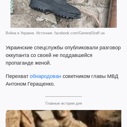
Война в Украине. Источник: facebook.com/GeneralStaff.ua
Украинские спецслужбы опубликовали разговор
оккупанта со своей не поддавшейся
пропаганде женой.
Перехват
обнародован
советником главы МВД
Антоном Геращенко.
Главные истории дня