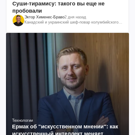
Суши-тирамису: такого вы еще не
пробовали
Эктор Хименес-Браво
2 дня назад
Канадский и украинский шеф-повар колумбийского
происхождения, бизнесмен, телеведущий
Технологии
Ермак об "искусственном мнении": как
искусственный интеллект меняет