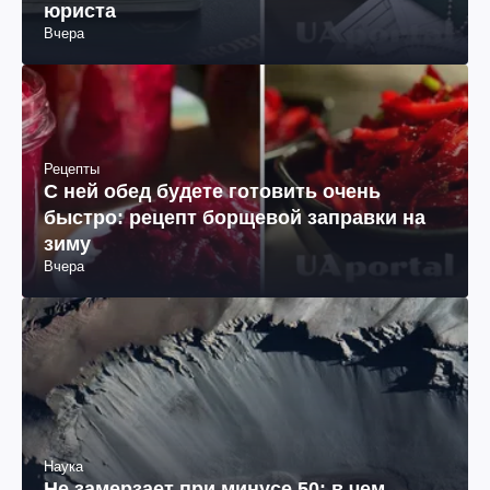
юриста
Вчера
Рецепты
С ней обед будете готовить очень
быстро: рецепт борщевой заправки на
зиму
Вчера
Наука
Не замерзает при минусе 50: в чем