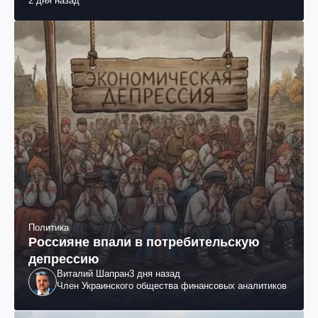
2 дня назад
раненых (фото, видео)
Политика
Россияне впали в потребительскую
депрессию
Виталий Шапран
3 дня назад
Член Украинского общества финансовых аналитиков